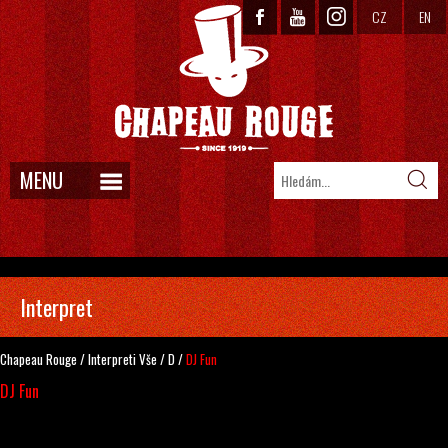
CZ
EN
MENU
Interpret
Chapeau Rouge
/
Interpreti
Vše
/
D
/
DJ Fun
DJ Fun