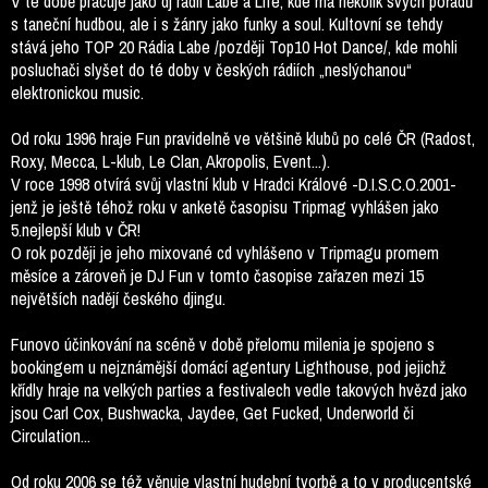
V té době pracuje jako dj rádií Labe a Life, kde má několik svých pořadů
s taneční hudbou, ale i s žánry jako funky a soul. Kultovní se tehdy
stává jeho TOP 20 Rádia Labe /později Top10 Hot Dance/, kde mohli
posluchači slyšet do té doby v českých rádiích „neslýchanou“
elektronickou music.
Od roku 1996 hraje Fun pravidelně ve většině klubů po celé ČR (Radost,
Roxy, Mecca, L-klub, Le Clan, Akropolis, Event...).
V roce 1998 otvírá svůj vlastní klub v Hradci Králové -D.I.S.C.O.2001-
jenž je ještě téhož roku v anketě časopisu Tripmag vyhlášen jako
5.nejlepší klub v ČR!
O rok později je jeho mixované cd vyhlášeno v Tripmagu promem
měsíce a zároveň je DJ Fun v tomto časopise zařazen mezi 15
největších nadějí českého djingu.
Funovo účinkování na scéně v době přelomu milenia je spojeno s
bookingem u nejznámější domácí agentury Lighthouse, pod jejichž
křídly hraje na velkých parties a festivalech vedle takových hvězd jako
jsou Carl Cox, Bushwacka, Jaydee, Get Fucked, Underworld či
Circulation...
Od roku 2006 se též věnuje vlastní hudební tvorbě a to v producentské