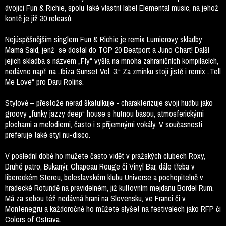
dvojici Fun & Richie, spolu také vlastní label Elemental music, na jehož
kontě je již 30 releasů.
Nejúspěšnějším singlem Fun & Richie je remix Lumierovy skladby
Mama Said, jenž se dostal do TOP 20 Beatport a Juno Chart! Další
jejich skladba s názvem „Fly“ vyšla na mnoha zahraničních kompilacích,
nedávno např. na „Ibiza Sunset Vol. 3.“ Za zmínku stojí jistě i remix „Tell
Me Love“ pro Daru Rolins.
Stylově – přestože nerad škatulkuje - charakterizuje svoji hudbu jako
groovy „funky jazzy deep“ house s hutnou basou, atmosferickými
plochami a melodiemi, často i s příjemnými vokály. V současnosti
preferuje také styl nu-disco.
V poslední době ho můžete často vidět v pražských clubech Roxy,
Druhé patro, Bukanýr, Chapeau Rouge či Vinyl Bar, dále třeba v
libereckém Stereu, boleslavském klubu Universe a pochopitelně v
hradecké Rotundě na pravidelném, již kultovním mejdanu Bordel Rum.
Má za sebou též nedávná hraní na Slovensku, ve Franci či v
Montenegru a každoročně ho můžete slyšet na festivalech jako RFP či
Colors of Ostrava.