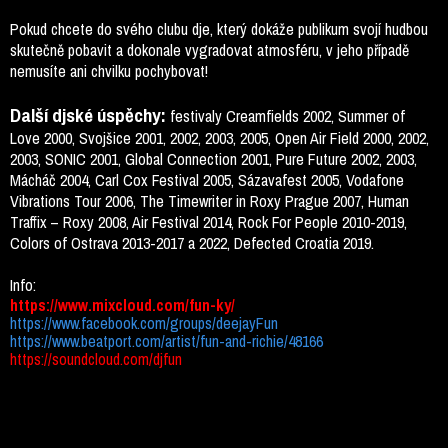
Pokud chcete do svého clubu dje, který dokáže publikum svojí hudbou
skutečně pobavit a dokonale vygradovat atmosféru, v jeho případě
nemusíte ani chvilku pochybovat!
Další djské úspěchy:
festivaly Creamfields 2002, Summer of
Love 2000, Svojšice 2001, 2002, 2003, 2005, Open Air Field 2000, 2002,
2003, SONIC 2001, Global Connection 2001, Pure Future 2002, 2003,
Mácháč 2004, Carl Cox Festival 2005, Sázavafest 2005, Vodafone
Vibrations Tour 2006, The Timewriter in Roxy Prague 2007, Human
Traffix – Roxy 2008, Air Festival 2014, Rock For People 2010-2019,
Colors of Ostrava 2013-2017 a 2022, Defected Croatia 2019.
Info:
https://www.mixcloud.com/fun-ky/
https://www.facebook.com/groups/deejayFun
https://www.beatport.com/artist/fun-and-richie/48166
https://soundcloud.com/djfun