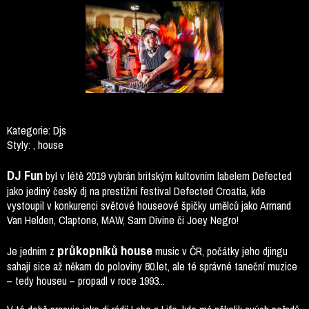
Kategorie:
Djs
Styly:
, house
DJ Fun
byl v létě 2019 vybrán britským kultovním labelem Defected
jako jediný český dj na prestižní festival Defected Croatia, kde
vystoupil v konkurenci světové houseové špičky umělců jako Armand
Van Helden, Claptone, MAW, Sam Divine či Joey Negro!
průkopníků house
Je jedním z
music v ČR, počátky jeho djingu
sahají sice až někam do poloviny 80.let, ale té správné taneční muzice
– tedy houseu – propadl v roce 1993...