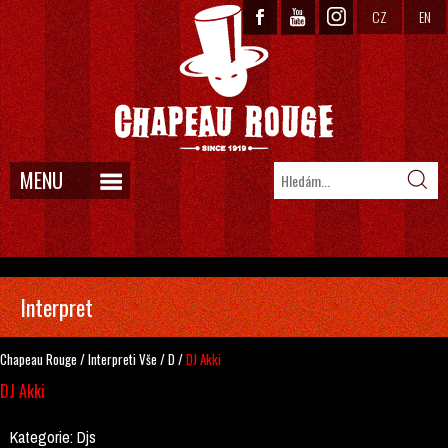
CZ
EN
MENU
Interpret
Chapeau Rouge
/
Interpreti
Vše
/
D
/
DJ Akki
DJ Akki
Kategorie:
Djs