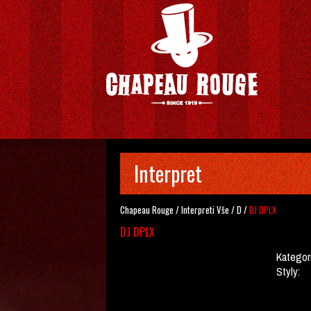
Interpret
Chapeau Rouge
/
Interpreti
Vše
/
D
/
DJ DPLX
DJ DPLX
Kategor
Styly: