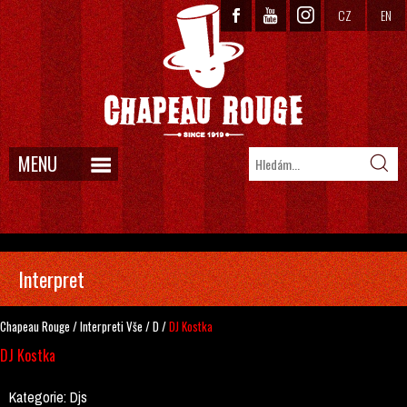
CZ
EN
MENU
Interpret
Chapeau Rouge
/
Interpreti
Vše
/
D
/
DJ Kostka
DJ Kostka
Kategorie:
Djs