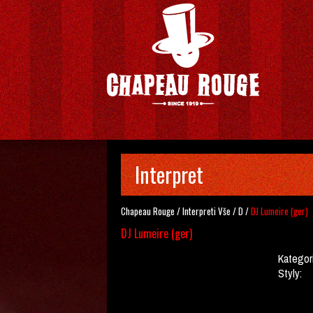
Interpret
Chapeau Rouge
/
Interpreti
Vše
/
D
/
DJ Lumeire (ger)
DJ Lumeire (ger)
Kategor
Styly: