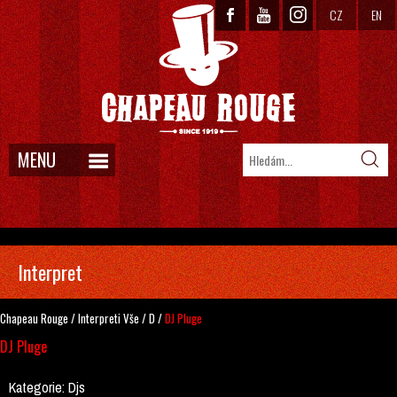
CZ
EN
MENU
Interpret
Chapeau Rouge
/
Interpreti
Vše
/
D
/
DJ Pluge
DJ Pluge
Kategorie:
Djs