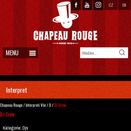
CZ
EN
MENU
Interpret
Chapeau Rouge
/
Interpreti
Vše
/
D
/
DJ Crew
DJ Crew
Kategorie:
Djs