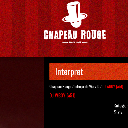
Interpret
Chapeau Rouge
/
Interpreti
Vše
/
D
/
DJ WBOY (a51)
DJ WBOY (a51)
Kategor
Styly: