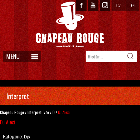
CZ
EN
MENU
Interpret
Chapeau Rouge
/
Interpreti
Vše
/
D
/
DJ Alexi
DJ Alexi
Kategorie:
Djs