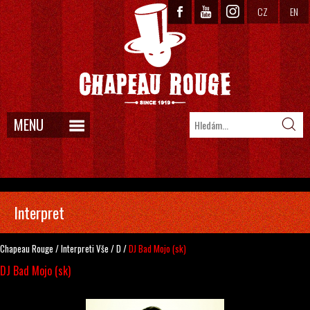
CZ
EN
MENU
Interpret
Chapeau Rouge
/
Interpreti
Vše
/
D
/
DJ Bad Mojo (sk)
DJ Bad Mojo (sk)