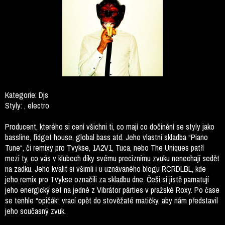
Kategorie:
Djs
Styly:
, electro
Producent, kterého si cení všichni ti, co mají co dočinění se styly jako
bassline, fidget house, global bass atd. Jeho vlastní skladba “Piano
Tune“, či remixy pro Tvykse, 1A2V1, Tuca, nebo The Uniques patří
mezi ty, co vás v klubech díky svému preciznímu zvuku nenechají sedět
na zadku. Jeho kvalit si všimli i u uznávaného blogu RCRDLBL, kde
jeho remix pro Tvykse označili za skladbu dne. Češi si jistě pamatují
jeho energický set na jedné z Vibrátor párties v pražské Roxy. Po čase
se tenhle “opičák“ vrací opět do stověžaté matičky, aby nám představil
jeho současný zvuk.