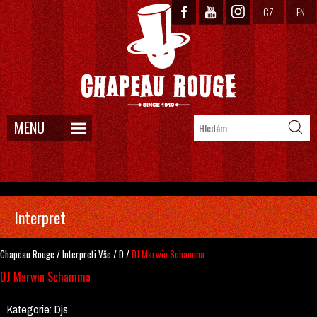
CZ
EN
MENU
Interpret
Chapeau Rouge
/
Interpreti
Vše
/
D
/
DJ Marwin Schamma
DJ Marwin Schamma
Kategorie:
Djs