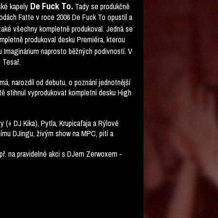
De Fuck To.
ské kapely
Tady se produkčně
odách Fatte v roce 2006 De Fuck To opustil a
é také všechny kompletně produkoval. Jedná se
ompletně produkoval desku Premiéra, kterou
 Imaginárium naprosto běžných podivností. V
 Tesař.
 má, narozdíl od debutu, o poznání jednotnější
ště stihnul vyprodukovat kompletní desku High
 (+ DJ Kika), Pytla, Krupicafaja a Rýlové
nímu DJingu, živým show na MPC, pití a
apř. na pravidelné akci s DJem Zerwoxem -