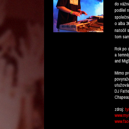
do vážně
podílel 
společn
o alba
3
natočil 
tom samé
Rok po d
a temněj
and Migh
Mimo pro
povyraže
utužován
DJ Fatte
Chapeau
zdroj:
ty
www.mys
www.fac