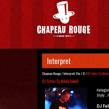
Interpret
Chapeau Rouge
/
Interpreti
Vše
/
D
/
DJ Fatte (Ty Nikdy
DJ Fatte (Ty Nikdy label)
Kategor
Styly:
, 
DJ Fa