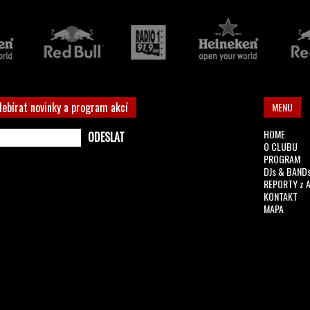
debírat novinky a program akcí
MENU
HOME
O CLUBU
PROGRAM
DJs & BAND
REPORTY z 
KONTAKT
MAPA