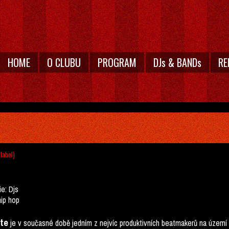
HOME
O CLUBU
PROGRAM
DJs & BANDs
RE
 label)
ie:
Djs
hip hop
tte
je v současné době jedním z nejvíc produktivních beatmakerů na území