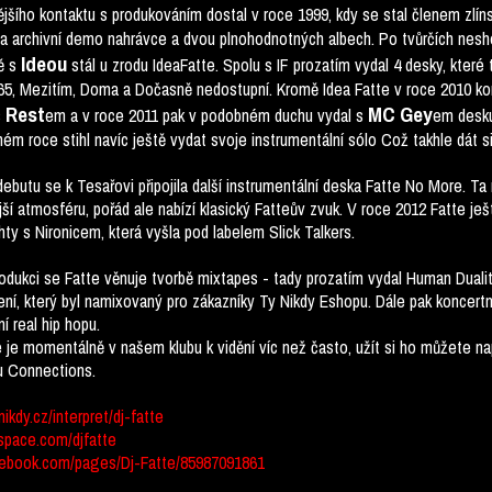
jšího kontaktu s produkováním dostal v roce 1999, kdy se stal členem zlín
na archivní demo nahrávce a dvou plnohodnotných albech. Po tvůrčích nesh
Ideou
ě s
stál u zrodu IdeaFatte. Spolu s IF prozatím vydal 4 desky, kter
65, Mezitím, Doma a Dočasně nedostupní
. Kromě Idea Fatte v roce 2010 k
Rest
MC Gey
s
em a v roce 2011 pak v podobném duchu vydal s
em desku
m roce stihl navíc ještě vydat svoje instrumentální sólo Což takhle dát si
ebutu se k Tesařovi připojila další instrumentální deska
Fatte No More
. Ta
ší atmosféru, pořád ale nabízí klasický Fatteův zvuk. V roce 2012 Fatte je
ty s Nironicem, která vyšla pod labelem Slick Talkers.
dukci se Fatte věnuje tvorbě mixtapes - tady prozatím vydal Human Duality
ní, který byl namixovaný pro zákazníky Ty Nikdy Eshopu. Dále pak koncert
í real hip hopu.
 je momentálně v našem klubu k vidění víc než často, užít si ho můžete n
 Connections.
nikdy.cz/interpret/dj-fatte
pace.com/djfatte
ebook.com/pages/Dj-Fatte/85987091861