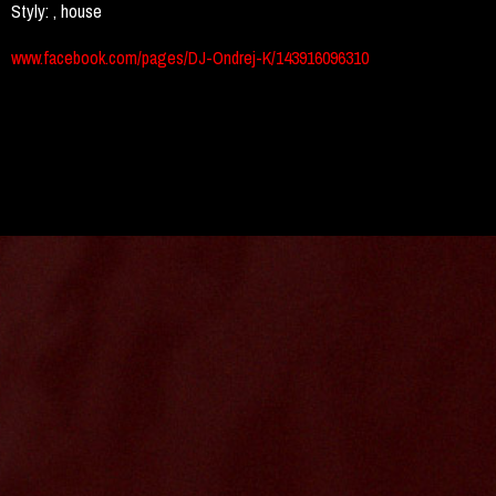
Styly:
, house
www.facebook.com/pages/DJ-Ondrej-K/143916096310