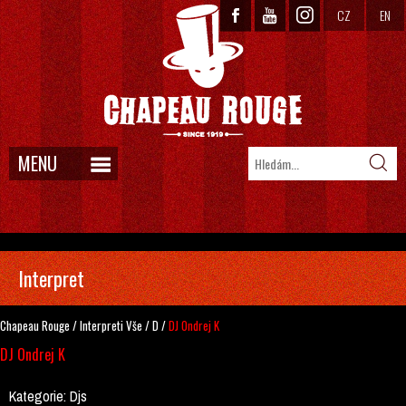
CZ
EN
MENU
Interpret
Chapeau Rouge
/
Interpreti
Vše
/
D
/
DJ Ondrej K
DJ Ondrej K
Kategorie:
Djs