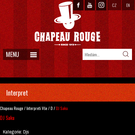
CZ
EN
MENU
Interpret
Chapeau Rouge
/
Interpreti
Vše
/
D
/
DJ Saku
DJ Saku
Kategorie:
Djs