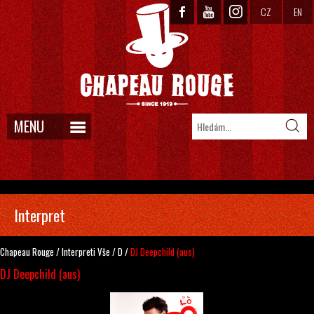
CZ
EN
MENU
Interpret
Chapeau Rouge
/
Interpreti
Vše
/
D
/
DJ Deepchild (aus)
DJ Deepchild (aus)