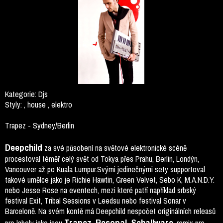
Kategorie:
Djs
Styly:
, house , elektro
Trapez - Sydney/Berlin
Deepchild
za své působení na světové elektronické scéně
procestoval téměř celý svět od Tokya přes Prahu, Berlin, Londýn,
Vancouver až po Kuala Lumpur.Svými jedinečnými sety supportoval
takové umělce jako je Richie Hawtin, Green Velvet, Sebo K, M.A.N.D.Y.
nebo Jesse Rose na eventech, mezi které patří například srbský
festival Exit, Tribal Sessions v Leedsu nebo festival Sonar v
Barceloně. Na svém kontě má Deepchild nespočet originálních releasů
Trapez, Resopal, Schallware