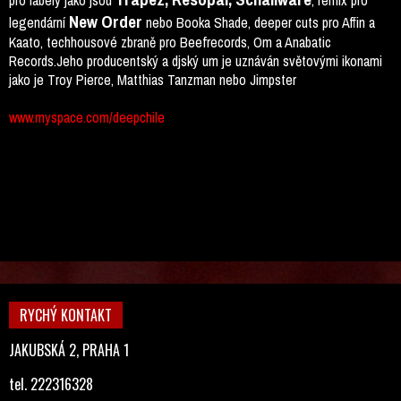
pro labely jako jsou
, remix pro
New Order
legendární
nebo Booka Shade, deeper cuts pro Affin a
Kaato, techhousové zbraně pro Beefrecords, Om a Anabatic
Records.Jeho producentský a djský um je uznáván světovými ikonami
jako je Troy Pierce, Matthias Tanzman nebo Jimpster
www.myspace.com/deepchile
RYCHÝ KONTAKT
JAKUBSKÁ 2, PRAHA 1
tel. 222316328