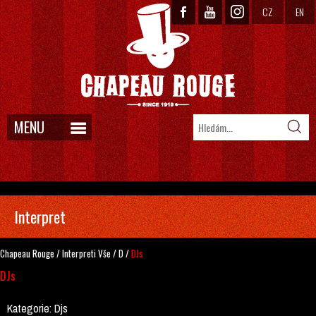
CZ
EN
MENU
Interpret
Chapeau Rouge
/
Interpreti
Vše
/
D
/
DJs
DJs
Kategorie:
Djs