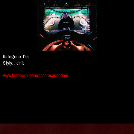
Kategorie:
Djs
Styly:
, d'n'b
www.facebook.com/candlesaucednb/