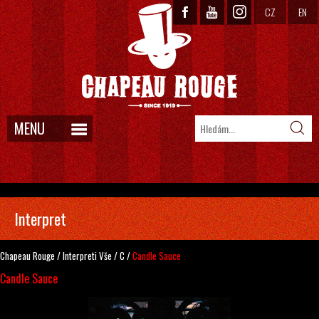
CZ
EN
MENU
Interpret
Chapeau Rouge
/
Interpreti
Vše
/
C
/
Candle Sauce
Candle Sauce