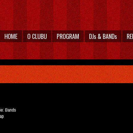
HOME
O CLUBU
PROGRAM
DJs & BANDs
RE
ie:
Bands
rap