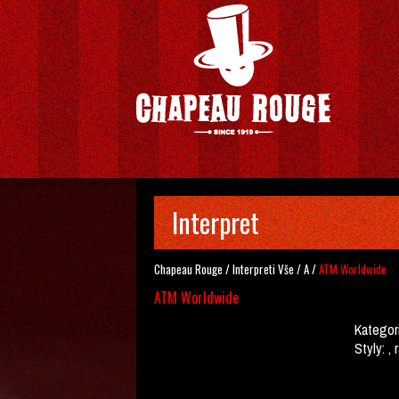
Interpret
Chapeau Rouge
/
Interpreti
Vše
/
A
/
ATM Worldwide
ATM Worldwide
Kategor
Styly:
, 