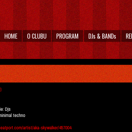
HOME
O CLUBU
PROGRAM
DJs & BANDs
RE
)
ie:
Djs
minimal techno
beatport.com/artist/aka-skywalker/457004