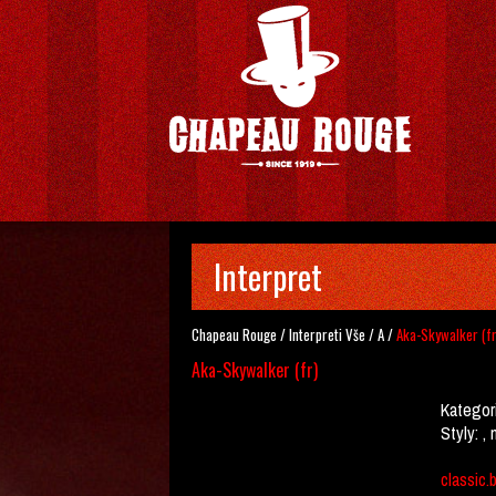
Interpret
Chapeau Rouge
/
Interpreti
Vše
/
A
/
Aka-Skywalker (fr
Aka-Skywalker (fr)
Kategor
Styly:
, 
classic.