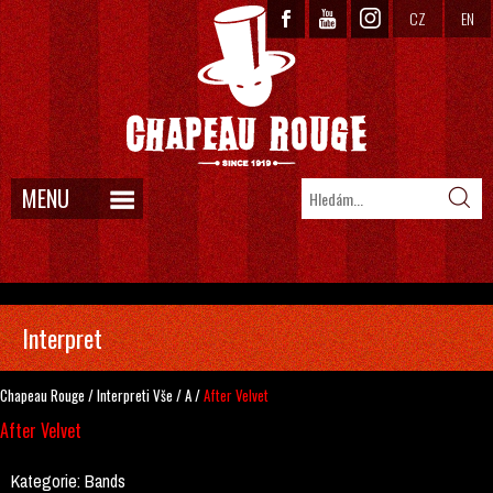
CZ
EN
MENU
Interpret
Chapeau Rouge
/
Interpreti
Vše
/
A
/
After Velvet
After Velvet
Kategorie:
Bands