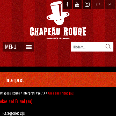
CZ
EN
MENU
Interpret
Chapeau Rouge
/
Interpreti
Vše
/
A
/
Akos and Friend (au)
Akos and Friend (au)
Kategorie:
Djs