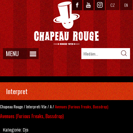
CZ
EN
MENU
Interpret
Chapeau Rouge
/
Interpreti
Vše
/
A
/
Avenues (Furious Freaks, Bassdrop)
Avenues (Furious Freaks, Bassdrop)
Kategorie:
Djs