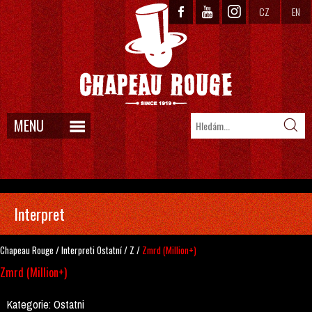
CZ
EN
MENU
Interpret
Chapeau Rouge
/
Interpreti
Ostatní
/
Z
/
Zmrd (Million+)
Zmrd (Million+)
Kategorie:
Ostatni