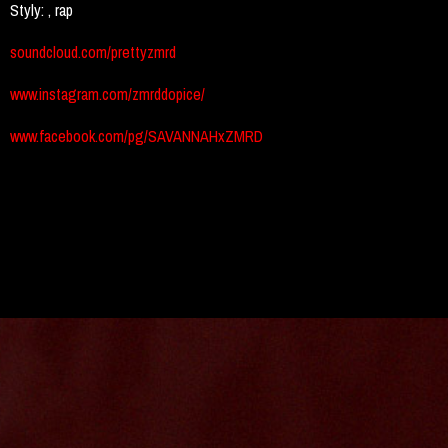
Styly:
, rap
soundcloud.com/prettyzmrd
www.instagram.com/zmrddopice/
www.facebook.com/pg/SAVANNAHxZMRD