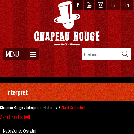
CZ
EN
MENU
Interpret
Chapeau Rouge
/
Interpreti
Ostatní
/
Z
/
Zkrat Kratochvíl
Zkrat Kratochvíl
Kategorie:
Ostatni