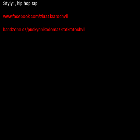
Styly:
, hip hop rap
www.facebook.com/zkrat.kratochvil
bandzone.cz/puskynnikodemazkratkratochvil