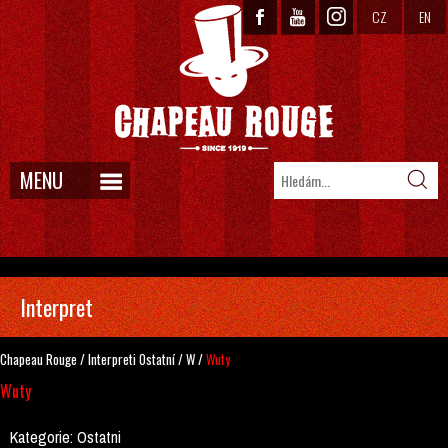
CZ
EN
MENU
Interpret
Chapeau Rouge
/
Interpreti
Ostatní
/
W
/
Wuty
Wuty
Kategorie:
Ostatni