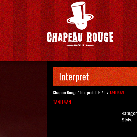
Interpret
Chapeau Rouge
/
Interpreti
DJs
/
T
/
TA4LI4AN
TA4LI4AN
Kategor
Styly: