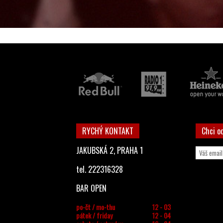
RYCHÝ KONTAKT
Chci o
JAKUBSKÁ 2, PRAHA 1
tel. 222316328
BAR OPEN
po-čt / mo-thu
12 - 03
pátek / friday
12 - 04