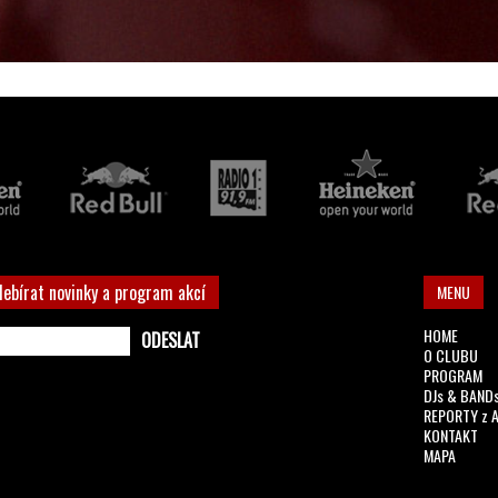
debírat novinky a program akcí
MENU
HOME
O CLUBU
PROGRAM
DJs & BAND
REPORTY z 
KONTAKT
MAPA