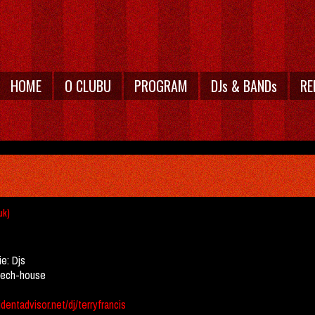
HOME
O CLUBU
PROGRAM
DJs & BANDs
RE
uk)
ie:
Djs
tech-house
dentadvisor.net/dj/terryfrancis