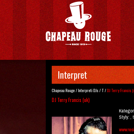
Interpret
Chapeau Rouge
/
Interpreti
DJs
/
T
/
DJ Terry Francis (
DJ Terry Francis (uk)
Kategor
Styly:
, 
www.resi