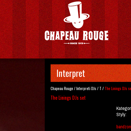
Interpret
Chapeau Rouge
/
Interpreti
DJs
/
T
/
The Linings DJs s
The Linings DJs set
Kategor
Styly:
bandzon