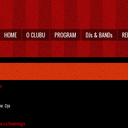
HOME
O CLUBU
PROGRAM
DJs & BANDs
RE
et
ie:
Djs
e.cz/thelinings