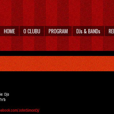
HOME
O CLUBU
PROGRAM
DJs & BANDs
RE
ie:
Djs
d'n'b
cebook.com/JohnSimonDj/