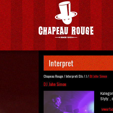
Interpret
Chapeau Rouge
/
Interpreti
DJs
/
J
/
DJ John Simon
DJ John Simon
Kategor
Styly:
, 
www.fa