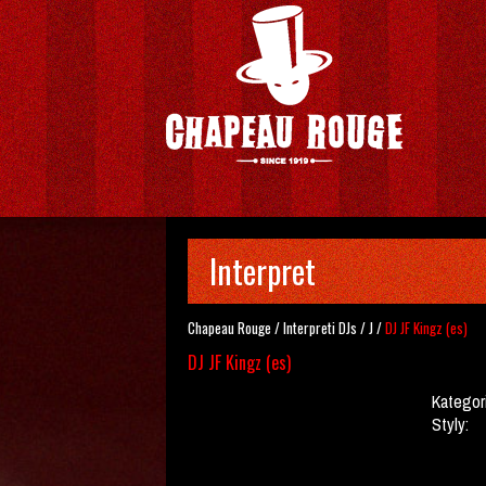
Interpret
Chapeau Rouge
/
Interpreti
DJs
/
J
/
DJ JF Kingz (es)
DJ JF Kingz (es)
Kategor
Styly: