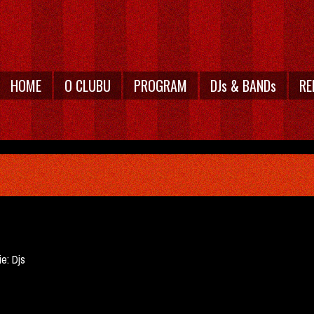
HOME
O CLUBU
PROGRAM
DJs & BANDs
RE
ie:
Djs