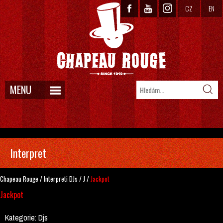
CZ
EN
MENU
Interpret
Chapeau Rouge
/
Interpreti
DJs
/
J
/
Jackpot
Jackpot
Kategorie:
Djs