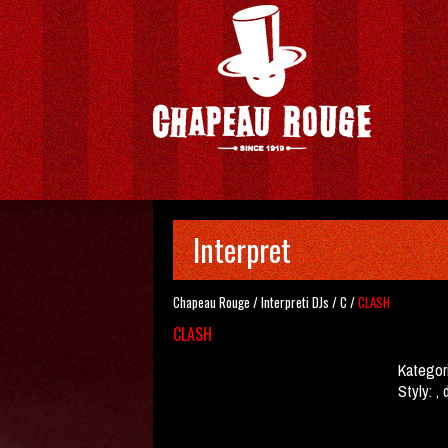
Interpret
Chapeau Rouge
/
Interpreti
DJs
/
C
/
CLASH
CLASH
Kategor
Styly:
, 