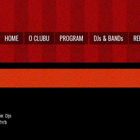
HOME
O CLUBU
PROGRAM
DJs & BANDs
RE
ie:
Djs
d'n'b