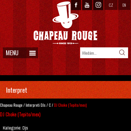
CZ
EN
MENU
Interpret
Chapeau Rouge
/
Interpreti
DJs
/
C
/
DJ Choke (Tepito/mex)
DJ Choke (Tepito/mex)
Kategorie:
Djs