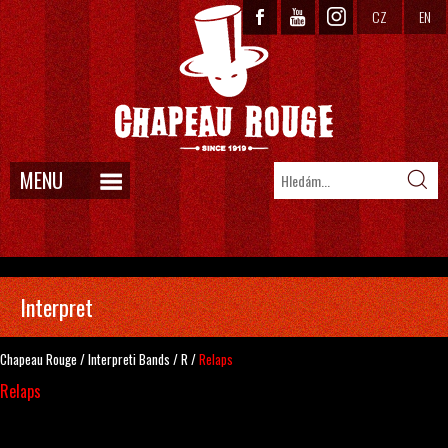
CZ
EN
MENU
Interpret
Chapeau Rouge
/
Interpreti
Bands
/
R
/
Relaps
Relaps