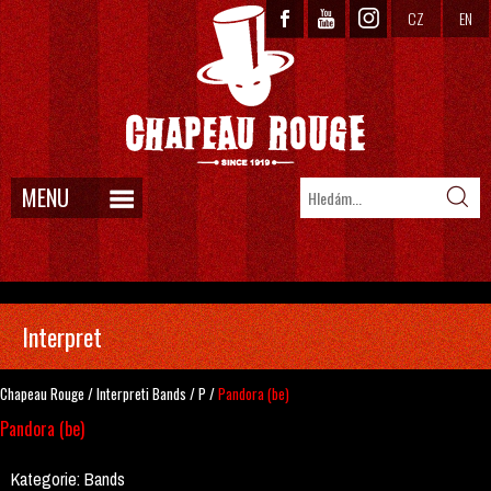
CZ
EN
MENU
Interpret
Chapeau Rouge
/
Interpreti
Bands
/
P
/
Pandora (be)
Pandora (be)
Kategorie:
Bands