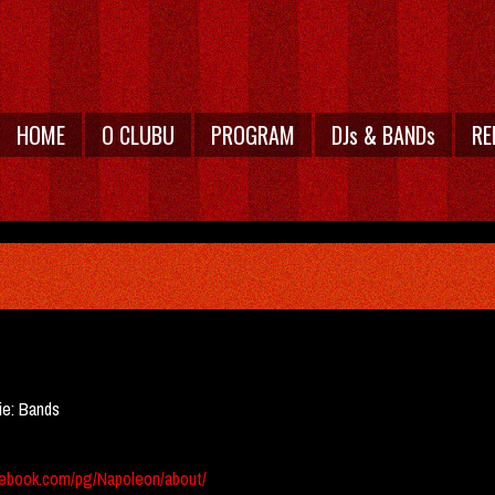
HOME
O CLUBU
PROGRAM
DJs & BANDs
RE
ie:
Bands
ebook.com/pg/Napoleon/about/