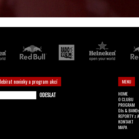
debírat novinky a program akcí
MENU
HOME
O CLUBU
PROGRAM
DJs & BAND
REPORTY z 
KONTAKT
MAPA