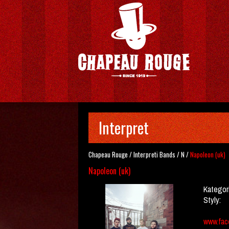
Interpret
Chapeau Rouge
/
Interpreti
Bands
/
N
/
Napoleon (uk)
Napoleon (uk)
Kategor
Styly:
www.fac