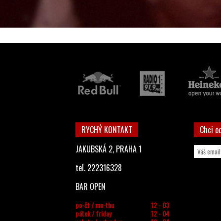
RYCHÝ KONTAKT
Chci o
JAKUBSKÁ 2, PRAHA 1
tel. 222316328
BAR OPEN
po-čt / mo-thu
12 - 03
pátek / friday
12 - 04