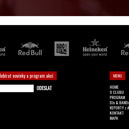
debírat novinky a program akcí
MENU
HOME
O CLUBU
PROGRAM
DJs & BAND
REPORTY z 
KONTAKT
MAPA