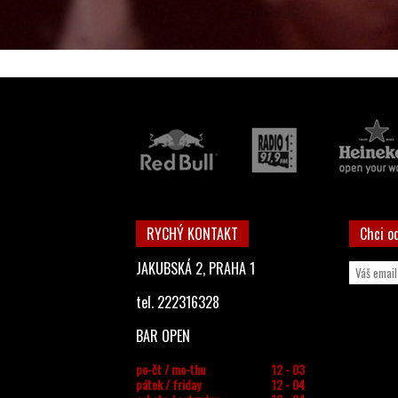
RYCHÝ KONTAKT
Chci o
JAKUBSKÁ 2, PRAHA 1
tel. 222316328
BAR OPEN
po-čt / mo-thu
12 - 03
pátek / friday
12 - 04