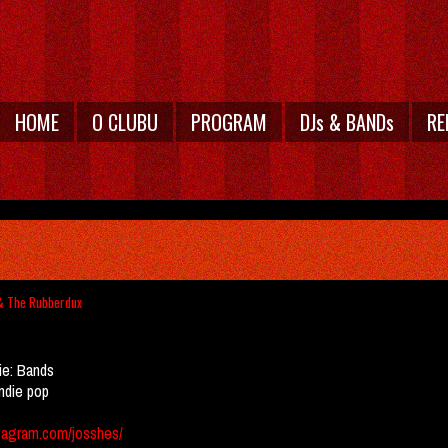
HOME
O CLUBU
PROGRAM
DJs & BANDs
RE
& The Rubberdux
ie:
Bands
indie pop
tagram.com/josshes/