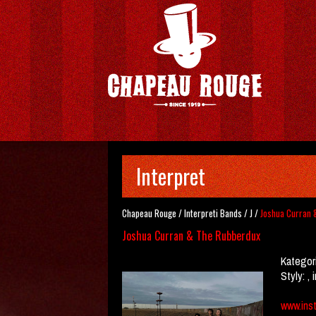
Interpret
Chapeau Rouge
/
Interpreti
Bands
/
J
/
Joshua Curran 
Joshua Curran & The Rubberdux
Kategor
Styly:
, 
www.ins