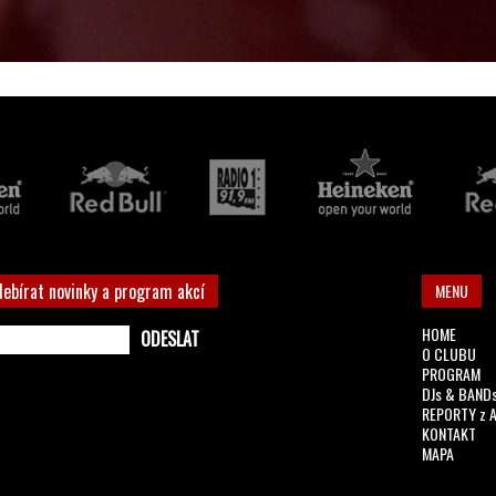
debírat novinky a program akcí
MENU
HOME
O CLUBU
PROGRAM
DJs & BAND
REPORTY z 
KONTAKT
MAPA