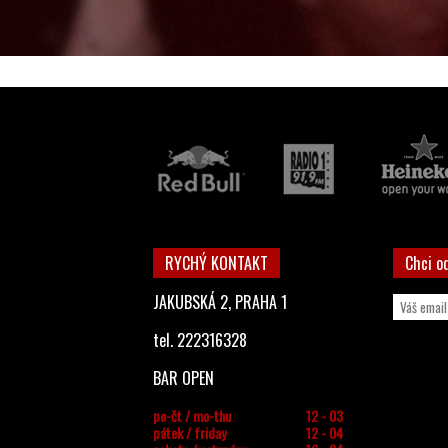
RYCHÝ KONTAKT
Chci o
JAKUBSKÁ 2, PRAHA 1
tel. 222316328
BAR OPEN
po-čt / mo-thu
12 - 03
pátek / friday
12 - 04