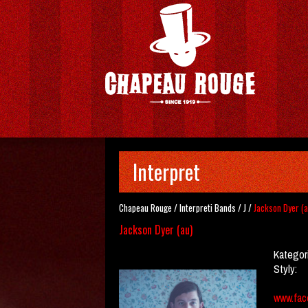
Interpret
Chapeau Rouge
/
Interpreti
Bands
/
J
/
Jackson Dyer (a
Jackson Dyer (au)
Kategor
Styly:
www.fac