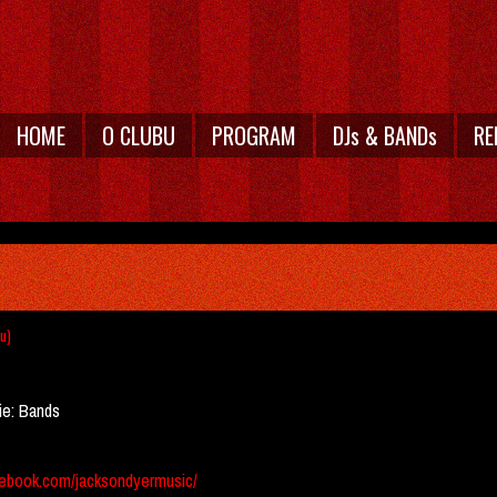
HOME
O CLUBU
PROGRAM
DJs & BANDs
RE
u)
ie:
Bands
ebook.com/jacksondyermusic/