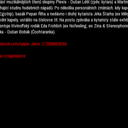
ást muzikálnějších členů skupiny Plexis - Dušan Lébl (zpěv, kytara) a Martin
ající studnu hudebních nápadů. Po několika personálních změnách, kdy kap
 Egotrip), basák Pepan Říha a nedávno i druhý kytarista Jirka Štarha (ex Mik
dní kapely, ustálilo na číslovce tři. Na postu zpěváka a kytaristy stále ex
ntuje litvínoffský rodák Eda Frohlich (ex Nofeeling, ex Zina & Stereophonic
ka - Dušan Bobák (Čochtaranka).
ebook.com/Apple-Juice-171596653530/
e.cz/applejuice