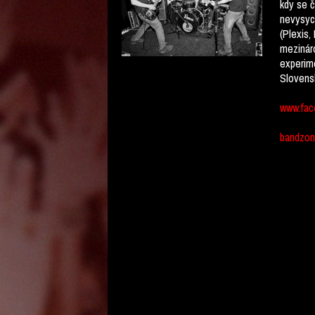
kdy se č
nevysych
(Plexis,
mezináro
experime
Slovens
www.fac
bandzon