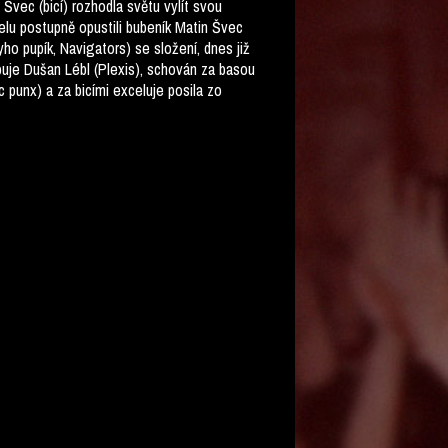
 Švec (bicí) rozhodla světu vylít svou
elu postupně opustili bubeník Matin Švec
yho pupík, Navigators) se složení, dnes již
hibuje Dušan Lébl (Plexis), schován za basou
 punx) a za bicími exceluje posila zo