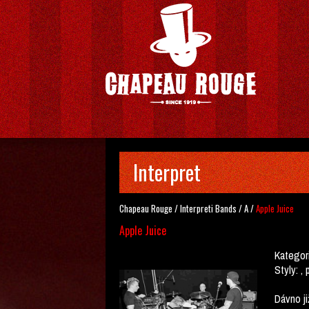
Interpret
Chapeau Rouge
/
Interpreti
Bands
/
A
/
Apple Juice
Apple Juice
Kategor
Styly:
, 
Dávno ji