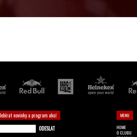
debírat novinky a program akcí
MENU
HOME
O CLUBU