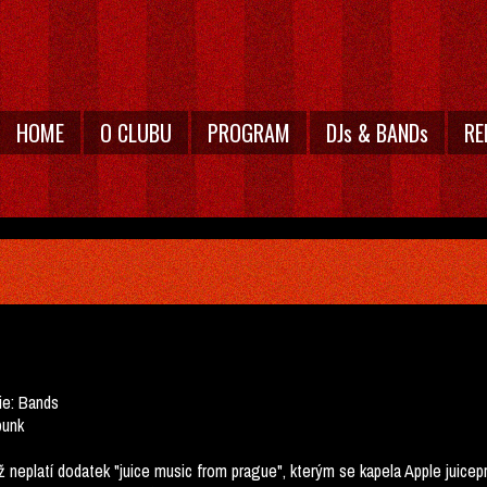
HOME
O CLUBU
PROGRAM
DJs & BANDs
RE
ie:
Bands
punk
ž neplatí dodatek "juice music from prague", kterým se kapela Apple juicep