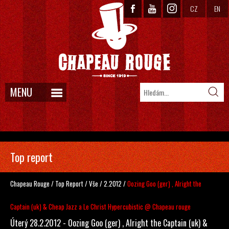
CZ
EN
MENU
Top report
Chapeau Rouge
/
Top Report
/
Vše
/
2.2012
/
Oozing Goo (ger) , Alright the
Captain (uk) & Cheap Jazz a Le Christ Hypercubistic @ Chapeau rouge
Úterý 28.2.2012 - Oozing Goo (ger) , Alright the Captain (uk) &