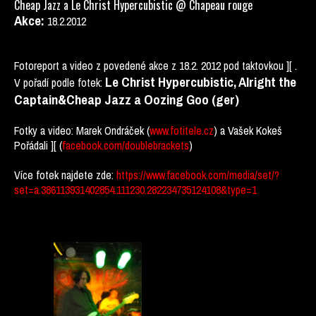
Cheap Jazz a Le Christ Hypercubistic @ Chapeau rouge
Akce:
18.2.2012
Fotoreport a video z povedené akce z 18.2. 2012 pod taktovkou ][ .
Le Christ Hypercubistic, Alright the
V pořadí podle fotek:
Captain&Cheap Jazz a Oozing Goo (ger)
Fotky a video: Marek Ondráček (
www.fotitele.cz
) a Vašek Kokeš
Pořádali ][ (
facebook.com/doublebrackets
)
Více fotek najdete zde:
https://www.facebook.com/media/set/?
set=a.386113931402854.111230.282234735124108&type=1