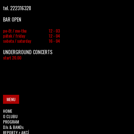
tel. 222316328
BAR OPEN
po-čt / mo-thu
12 - 03
pátek / friday
12 - 04
sobota / saturday
16 - 04
UNDERGROUND CONCERTS
start 20.00
MENU
HOME
O CLUBU
PROGRAM
DJs & BANDs
REPORTY z AKCÍ