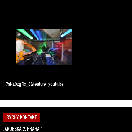
7aNa0zgRx_8&feature=youtu.be
RYCHÝ KONTAKT
JAKUBSKÁ 2, PRAHA 1