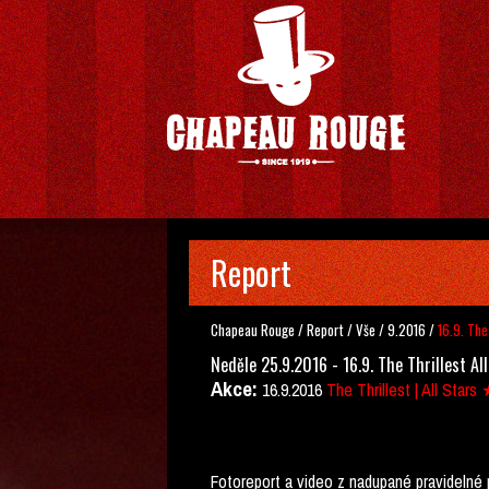
Report
Chapeau Rouge
/
Report
/
Vše
/
9.2016
/
16.9. The
Neděle 25.9.2016 - 16.9. The Thrillest Al
Akce:
16.9.2016
The Thrillest | All S
Fotoreport a video z nadupané pravidelné p