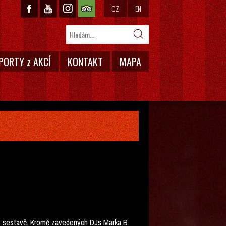
CZ
EN
PORTY z AKCÍ
KONTAKT
MAPA
tars sestavě. Kromě zavedených DJs Marka B