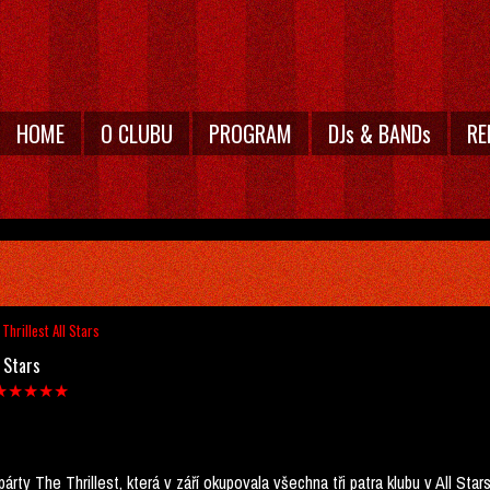
HOME
O CLUBU
PROGRAM
DJs & BANDs
RE
 Thrillest All Stars
l Stars
tars ★★★★★
árty The Thrillest, která v září okupovala všechna tři patra klubu v All S