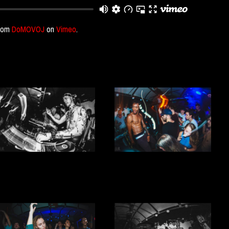
rom
DoMOVOJ
on
Vimeo
.