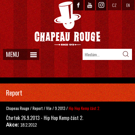
CZ
EN
MENU
Report
Chapeau Rouge
/
Report
/
Vše
/
9.2013
/
Hip Hop Kemp část 2.
Čtvrtek 26.9.2013 - Hip Hop Kemp část 2.
Akce:
18.2.2012