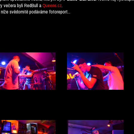
y večera byli RedBull a
Queens.cz
.
íže svědomitě podáváme fotoreport...