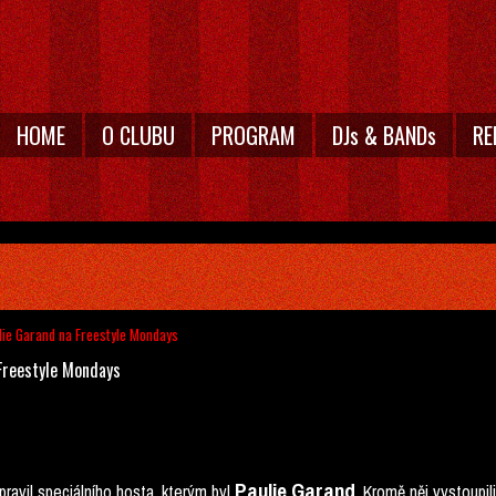
HOME
O CLUBU
PROGRAM
DJs & BANDs
RE
lie Garand na Freestyle Mondays
 Freestyle Mondays
Paulie Garand
pravil speciálního hosta, kterým byl
. Kromě něj vystoupi