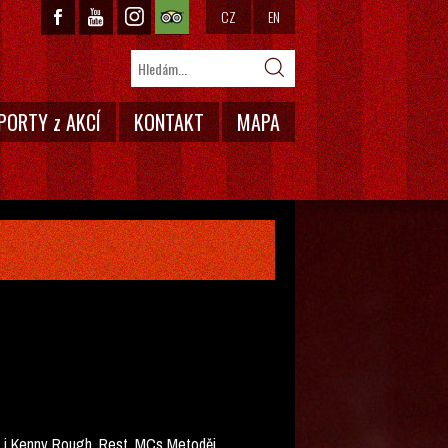
CZ
EN
PORTY z AKCÍ
KONTAKT
MAPA
li i Kenny Rough, Rest, MCs Metoděj,