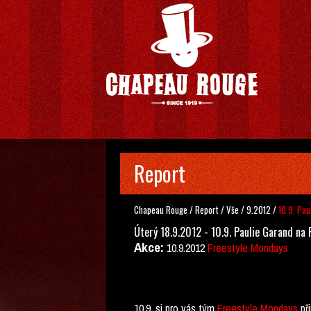
Report
Chapeau Rouge
/
Report
/
Vše
/
9.2012
/
10.9. Pau
Úterý 18.9.2012 - 10.9. Paulie Garand na
Akce:
10.9.2012
Freestyle Mondays
10.9. si pro vás tým
Freestyle Mondays
při