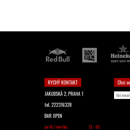
RYCHÝ KONTAKT
Chci o
JAKUBSKÁ 2, PRAHA 1
tel. 222316328
BAR OPEN
po-čt / mo-thu
12 - 03