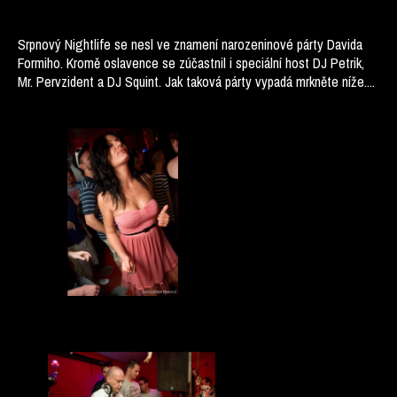
Srpnový Nightlife se nesl ve znamení narozeninové párty Davida
Formiho. Kromě oslavence se zúčastnil i speciální host DJ Petrik,
Mr. Pervzident a DJ Squint. Jak taková párty vypadá mrkněte níže....