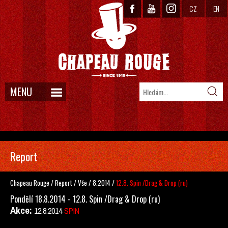
CZ
EN
MENU
Report
Chapeau Rouge
/
Report
/
Vše
/
8.2014
/
12.8. Spin /Drag & Drop (ru)
Pondělí 18.8.2014 - 12.8. Spin /Drag & Drop (ru)
Akce:
12.8.2014
SPIN