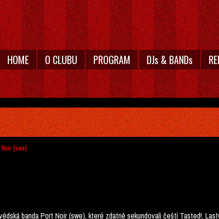
HOME
O CLUBU
PROGRAM
DJs & BANDs
RE
t Noir (swe)
 švédská banda Port Noir (swe), které zdatně sekundovali čeští Tasted!, La