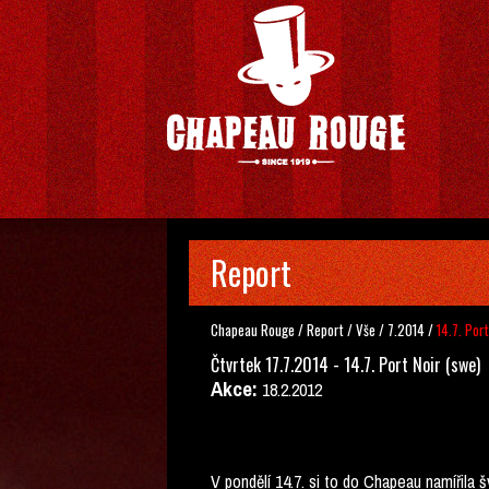
Report
Chapeau Rouge
/
Report
/
Vše
/
7.2014
/
14.7. Por
Čtvrtek 17.7.2014 - 14.7. Port Noir (swe)
Akce:
18.2.2012
V pondělí 14.7. si to do Chapeau namířila