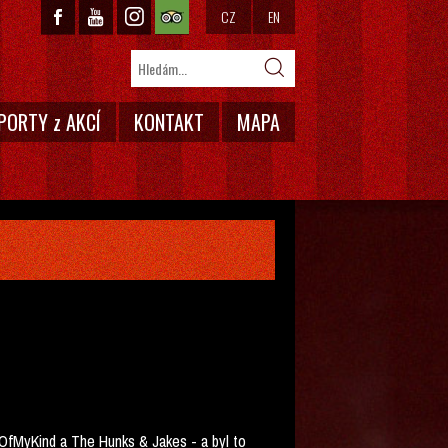
CZ
EN
PORTY z AKCÍ
KONTAKT
MAPA
stOfMyKind a The Hunks & Jakes - a byl to