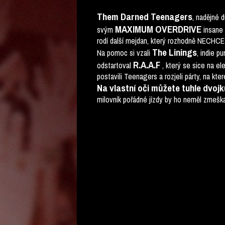
Them Darned Teenagers
, nadějné 
MAXIMUM OVERDRIVE
svým
insane 
rodí další mejdan, který rozhodně NECH
The Linings
Na pomoc si vzali
, indie p
R.A.A.F
odstartoval
, který se sice na el
postavili Teenagers a rozjeli párty, na kt
Na vlastní oči můžete tuhle dvojk
milovník pořádné jízdy by ho neměl zmeška