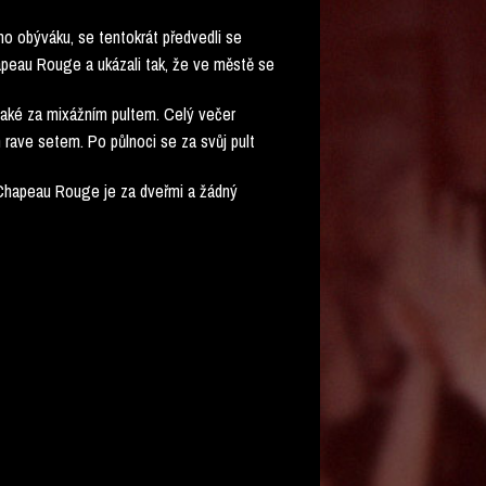
ho obýváku, se tentokrát předvedli se
peau Rouge a ukázali tak, že ve městě se
 také za mixážním pultem. Celý večer
m rave setem. Po půlnoci se za svůj pult
hapeau Rouge je za dveřmi a žádný