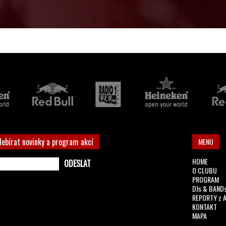
debírat novinky a program akcí
MENU
HOME
O CLUBU
PROGRAM
DJs & BAND
REPORTY z 
KONTAKT
MAPA