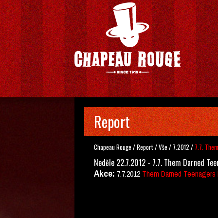
Report
Chapeau Rouge
/
Report
/
Vše
/
7.2012
/
7.7. The
Neděle 22.7.2012 - 7.7. Them Darned Tee
Akce:
7.7.2012
Them Darned Teenagers D