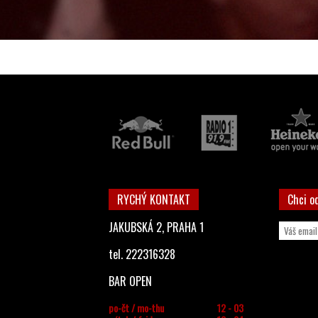
RYCHÝ KONTAKT
Chci o
JAKUBSKÁ 2, PRAHA 1
tel. 222316328
BAR OPEN
po-čt / mo-thu
12 - 03