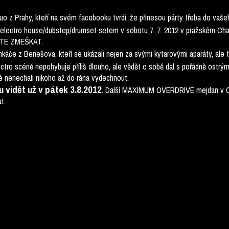
duo z Prahy, kteří na svém facebooku tvrdí, že přinesou párty třeba do vaše
electro house/dubstep/drumset setem v sobotu 7. 7. 2012 v pražském Cha
CETE ZMEŠKAT.
unkáče z Benešova, kteří se ukázali nejen za svými kytarovými aparáty, ale
ectro scéně nepohybuje příliš dlouho, ale vědět o sobě dal s pořádně ostrý
eré nenechali nikoho až do rána vydechnout.
u vidět už v pátek 3.8.2012
. Další MAXIMUM OVERDRIVE mejdan v C
t.