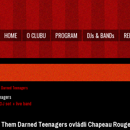
HOME
O CLUBU
PROGRAM
DJs & BANDs
RE
m Darned Teenagers
nagers
J set + live band
Them Darned Teenagers ovládli Chapeau Roug