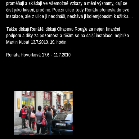
proměňují a skládají ve všemožné vzkazy a mění významy, dají se
číst jako báseň, proč ne. Poezii ulice tedy Renáta přenesla do své
instalace, ale z ulice ji neodnáší, nechává ji kolemjdoucím k užitku….
Takže děkuji Renátě, děkuji Chapeau Rouge za nejen finanční
podporu a díky za pozornost a těším se na další instalace, nejblíže
Martin Kubát 13.7.2010, 19. hodin
Renáta Hovorková 17.6 - 11.7.2010