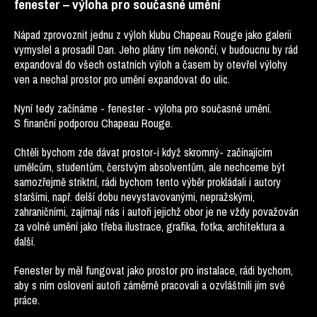
fenester – výloha pro současné umění
Nápad zprovoznit jednu z výloh klubu Chapeau Rouge jako galerii
vymyslel a prosadil Dan. Jeho plány tím nekončí, v budoucnu by rád
expandoval do všech ostatních výloh a časem by otevřel výlohy
ven a nechal prostor pro umění expandovat do ulic.
Nyní tedy začínáme - fenester - výloha pro současné umění.
S finanční podporou Chapeau Rouge.
Chtěli bychom zde dávat prostor-i když skromný- začínajícím
umělcům, studentům, čerstvým absolventům, ale nechceme být
samozřejmě striktní, rádi bychom tento výběr prokládali i autory
staršími, např. delší dobu nevystavovanými, nepražskými,
zahraničními, zajímají nás i autoři jejichž obor je ne vždy považován
za volné umění jako třeba ilustrace, grafika, fotka, architektura a
další.
Fenester by měl fungovat jako prostor pro instalace, rádi bychom,
aby s ním oslovení autoři záměrně pracovali a ozvláštnili jím své
práce.