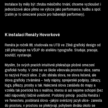
Instalace by měly být zhruba měsíčního trvání, chceme vyzkoušet i
jednorázové akce přímo ve výloze jako performance, hudbu a spol.
(zatím je to omezené pouze pro hubenější performery).
K instalaci Renáty Hovorkové
Renáta je ročník 88, studovala na UTB ve Zlíně grafický design od
září přestupuje na VŠUP do ateliéru typografie. Studuje, pracuje,
soutěží, vystavuje.
Myslím, že svých pracích intuitivně překračuje plošné omezení
grafické tvorby. V zimě se ve škole věnovala prostoru ulice, sama
to nazývá Poezií ulice. Z ulic sbírala slova, ne slova řečená, ale
slova graficky ztvárněná – tedy nápisy, sprejerské podpisy, zákazy,
loga, příkazy, prosby a tak. Nalezená slova zanášela do mapy a
vznikla tak poetická hra s realitou, kterou si asi nejsme schopni (bez
něčí nápovědy) běžně uvědomit. Podobný princip použila Renáta i
ve fenesteru, posbíraná slova –jakýsi svérázný jazyk ulice- zanesla
do prostoru, v prostoru se překrývají, pohybem diváka okolo se