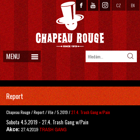
CZ
EN
MENU
Report
Chapeau Rouge
/
Report
/
Vše
/
5.2019
/
27.4. Trash Gang w/Pain
Sobota 4.5.2019 - 27.4. Trash Gang w/Pain
Akce:
27.4.2019
TRASH GANG