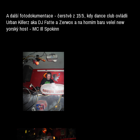
A další fotodokumentace - čerstvě z 15.5., kdy dance club ovládli
Urban Killerz aka DJ Fatte a Zerwox a na horním baru velel new
yorský host - MC Ill Spokinn