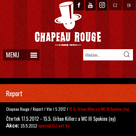
CZ
EN
MENU
Report
Chapeau Rouge
/
Report
/
Vše
/
5.2012
/
15.5. Urban Killerz a MC Ill Spokinn (ny)
Čtvrtek 17.5.2012 - 15.5. Urban Killerz a MC Ill Spokinn (ny)
Akce:
15.5.2012
special DJ set by