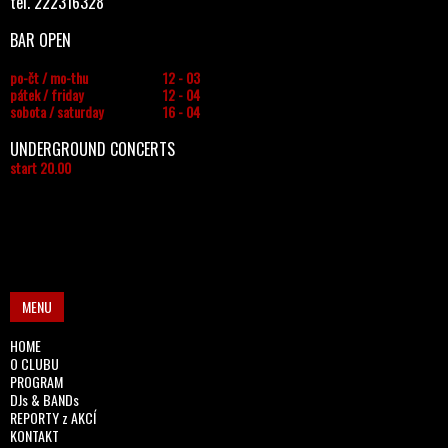
tel. 222316328
BAR OPEN
po-čt / mo-thu
12 - 03
pátek / friday
12 - 04
sobota / saturday
16 - 04
UNDERGROUND CONCERTS
start 20.00
MENU
HOME
O CLUBU
PROGRAM
DJs & BANDs
REPORTY z AKCÍ
KONTAKT